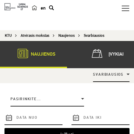
en
p
a
i
KTU
Atvirasis mokslas
Naujienos
Svarbiausios
e
š
k
NAUJIENOS
ĮVYKIAI
a
SVARBIAUSIOS
PASIRINKITE...