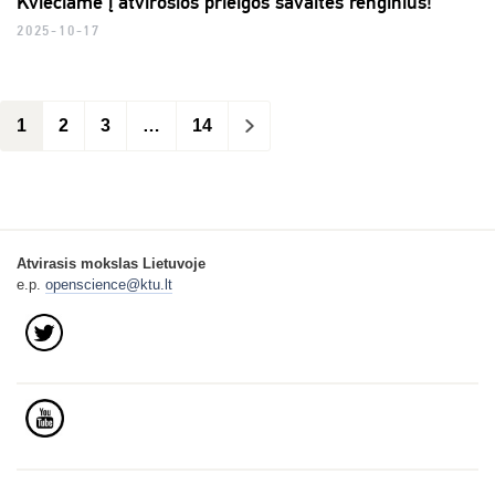
Kviečiame į atvirosios prieigos savaitės renginius!
2025-10-17
1
2
3
…
14
>
Atvirasis mokslas Lietuvoje
e.p.
openscience@ktu.lt