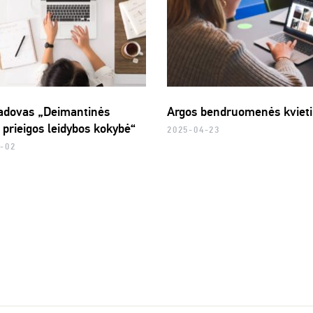
adovas „Deimantinės
Argos bendruomenės kviet
 prieigos leidybos kokybė“
2025-04-23
-02