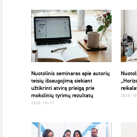
Nuotolinis seminaras apie autorių
Nuotol
teisių išsaugojimą siekiant
„Horiz
užtikrinti atvirą prieigą prie
reikal
mokslinių tyrimų rezultatų
2025-10
2025-10-17