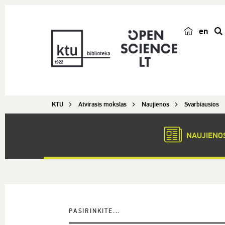
en
p
a
i
e
š
KTU
Atvirasis mokslas
Naujienos
Svarbiausios
k
a
NAUJIENO
PASIRINKITE...