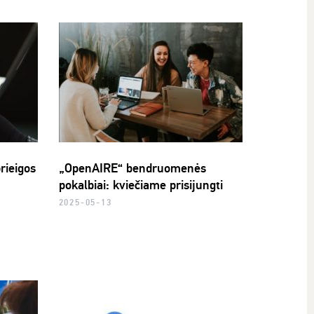
rieigos
„OpenAIRE“ bendruomenės
pokalbiai: kviečiame prisijungti
2025-05-13