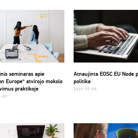
inis seminaras apie
Atnaujinta EOSC EU Node p
on Europe“ atvirojo mokslo
politika
avimus praktikoje
2025-07-04
-09