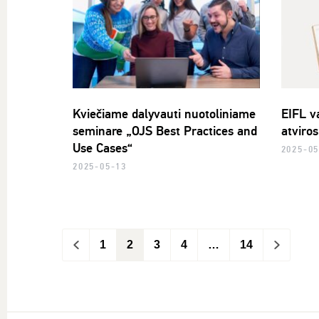
Kviečiame dalyvauti nuotoliniame
EIFL v
seminare „OJS Best Practices and
atviros
Use Cases“
2025-05
2025-05-13
<
1
2
3
4
…
14
>