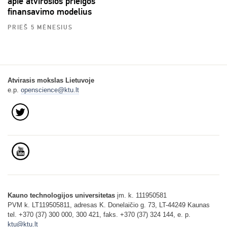
apie atvirosios prieigos
finansavimo modelius
PRIEŠ 5 MĖNESIUS
Atvirasis mokslas Lietuvoje
e.p.
openscience@ktu.lt
Kauno technologijos universitetas
įm. k. 111950581
PVM k. LT119505811, adresas K. Donelaičio g. 73, LT-44249 Kaunas
tel. +370 (37) 300 000, 300 421, faks. +370 (37) 324 144, e. p.
ktu@ktu.lt