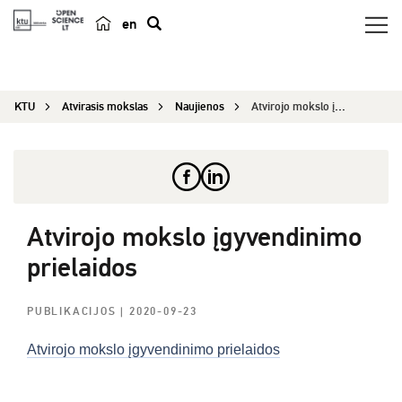
en
p
a
i
KTU
Atvirasis mokslas
Naujienos
Atvirojo mokslo įgyvendinimo prielaidos
e
š
k
a
Atvirojo mokslo įgyvendinimo
prielaidos
PUBLIKACIJOS
| 2020-09-23
Atvirojo mokslo įgyvendinimo prielaidos