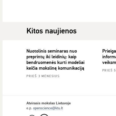
Kitos naujienos
Nuotolinis seminaras nuo
Prieiga
preprintų iki leidinių: kaip
informa
bendruomenės kurti modeliai
veiks
keičia mokslinę komunikaciją
PRIEŠ 
PRIEŠ 3 MĖNESIUS
Atvirasis mokslas Lietuvoje
e.p.
openscience@ktu.lt