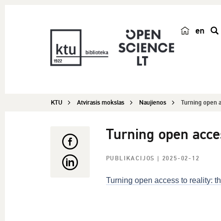
en
p
a
i
e
š
KTU
Atvirasis mokslas
Naujienos
Turning open ac
k
a
Turning open acces
PUBLIKACIJOS
| 2025-02-12
Turning open access to reality: t