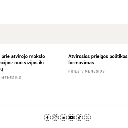
 prie atvirojo mokslo
Atvirosios prieigos politikos
cijos: nuo vizijos iki
formavimas
mų
PRIEŠ 5 MĖNESIUS
5 MĖNESIUS